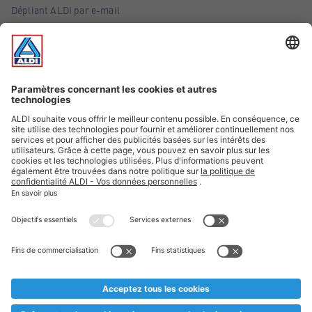
Dépliant ALDI par e-mail
Offres
Infos essentielles
Suivez ALDI Belgique
Textes marqués d'un astérisque et mentions légales
* Nous vendons ces articles temporairement et jusqu'à
épuisement des stocks. Nous comptons sur votre compréhension
au cas où, malgré le planning bien étudié, nous serions
prématurément en rupture de stock. Prix Recupel et TVA incl.
** Sur ce site, l’utilisation de la forme masculine a été adoptée