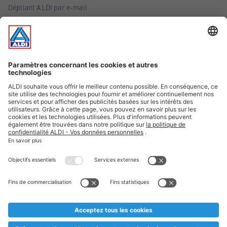
Dépliant ALDI par e-mail
Offres
Infos essentielles
Suivez ALDI Belgique
Textes marqués d'un astérisque et mentions légales
* Nous vendons ces articles temporairement et jusqu'à
épuisement des stocks. Nous comptons sur votre compréhension
au cas où, malgré le planning bien étudié, nous serions
prématurément en rupture de stock. Prix Recupel et TVA incl.
** Sur ce site, l’utilisation de la forme masculine a été adoptée