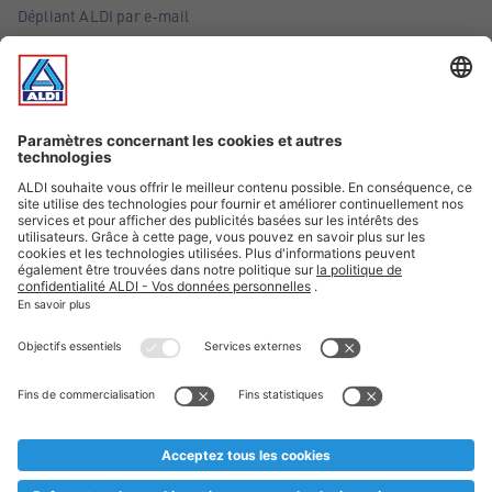
Dépliant ALDI par e-mail
Offres
Infos essentielles
Suivez ALDI Belgique
Textes marqués d'un astérisque et mentions légales
* Nous vendons ces articles temporairement et jusqu'à
épuisement des stocks. Nous comptons sur votre compréhension
au cas où, malgré le planning bien étudié, nous serions
prématurément en rupture de stock. Prix Recupel et TVA incl.
** Sur ce site, l’utilisation de la forme masculine a été adoptée