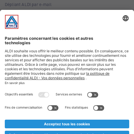
Dépliant ALDI par e-mail
Offres
Infos essentielles
Suivez ALDI Belgique
Textes marqués d'un astérisque et mentions légales
* Nous vendons ces articles temporairement et jusqu'à
épuisement des stocks. Nous comptons sur votre compréhension
au cas où, malgré le planning bien étudié, nous serions
prématurément en rupture de stock. Prix Recupel et TVA incl.
** Sur ce site, l’utilisation de la forme masculine a été adoptée