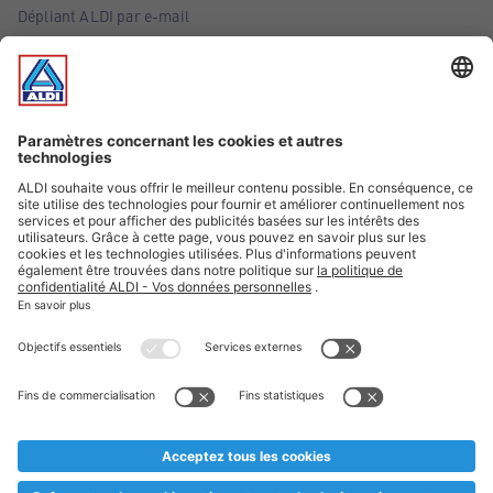
Dépliant ALDI par e-mail
Offres
Infos essentielles
Suivez ALDI Belgique
Textes marqués d'un astérisque et mentions légales
* Nous vendons ces articles temporairement et jusqu'à
épuisement des stocks. Nous comptons sur votre compréhension
au cas où, malgré le planning bien étudié, nous serions
prématurément en rupture de stock. Prix Recupel et TVA incl.
** Sur ce site, l’utilisation de la forme masculine a été adoptée