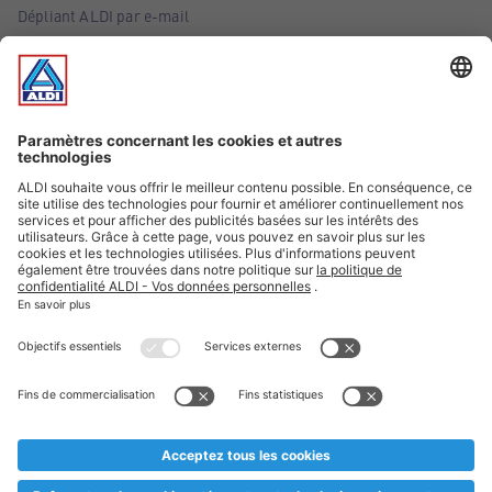
Dépliant ALDI par e-mail
Offres
Infos essentielles
Suivez ALDI Belgique
Textes marqués d'un astérisque et mentions légales
* Nous vendons ces articles temporairement et jusqu'à
épuisement des stocks. Nous comptons sur votre compréhension
au cas où, malgré le planning bien étudié, nous serions
prématurément en rupture de stock. Prix Recupel et TVA incl.
** Sur ce site, l’utilisation de la forme masculine a été adoptée