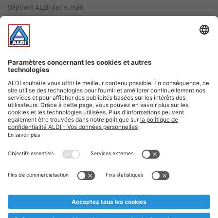
Dépliant ALDI par e-mail
Offres
Infos essentielles
Suivez ALDI Belgique
Textes marqués d'un astérisque et mentions légales
* Nous vendons ces articles temporairement et jusqu'à
épuisement des stocks. Nous comptons sur votre compréhension
au cas où, malgré le planning bien étudié, nous serions
prématurément en rupture de stock. Prix Recupel et TVA incl.
** Sur ce site, l’utilisation de la forme masculine a été adoptée