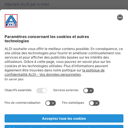
Dépliant ALDI par e-mail
Offres
Infos essentielles
Suivez ALDI Belgique
Textes marqués d'un astérisque et mentions légales
* Nous vendons ces articles temporairement et jusqu'à
épuisement des stocks. Nous comptons sur votre compréhension
au cas où, malgré le planning bien étudié, nous serions
prématurément en rupture de stock. Prix Recupel et TVA incl.
** Sur ce site, l’utilisation de la forme masculine a été adoptée