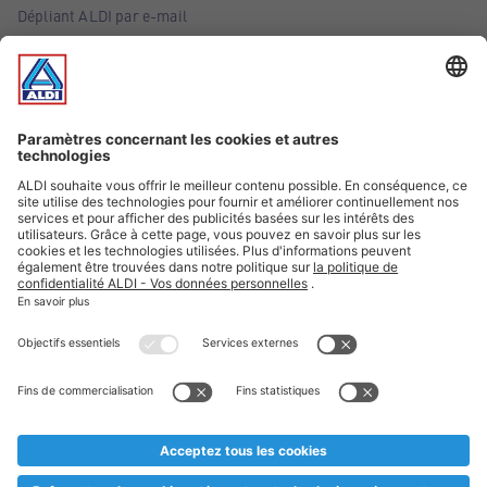
Dépliant ALDI par e-mail
Offres
Infos essentielles
Suivez ALDI Belgique
Textes marqués d'un astérisque et mentions légales
* Nous vendons ces articles temporairement et jusqu'à
épuisement des stocks. Nous comptons sur votre compréhension
au cas où, malgré le planning bien étudié, nous serions
prématurément en rupture de stock. Prix Recupel et TVA incl.
** Sur ce site, l’utilisation de la forme masculine a été adoptée