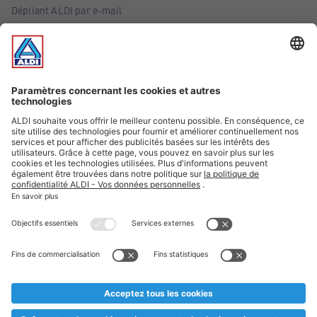
Dépliant ALDI par e-mail
Offres
Infos essentielles
Suivez ALDI Belgique
Textes marqués d'un astérisque et mentions légales
* Nous vendons ces articles temporairement et jusqu'à
épuisement des stocks. Nous comptons sur votre compréhension
au cas où, malgré le planning bien étudié, nous serions
prématurément en rupture de stock. Prix Recupel et TVA incl.
** Sur ce site, l’utilisation de la forme masculine a été adoptée