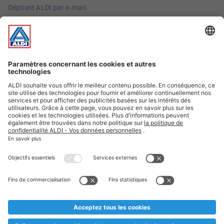
Dépliant ALDI par e-mail
Offres
Infos essentielles
Suivez ALDI Belgique
Textes marqués d'un astérisque et mentions légales
* Nous vendons ces articles temporairement et jusqu'à
épuisement des stocks. Nous comptons sur votre compréhension
au cas où, malgré le planning bien étudié, nous serions
prématurément en rupture de stock. Prix Recupel et TVA incl.
** Sur ce site, l’utilisation de la forme masculine a été adoptée