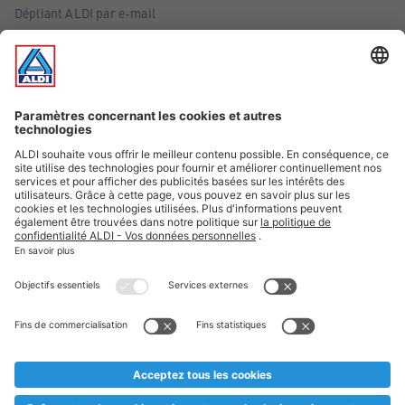
Dépliant ALDI par e-mail
Offres
Infos essentielles
Suivez ALDI Belgique
Textes marqués d'un astérisque et mentions légales
* Nous vendons ces articles temporairement et jusqu'à
épuisement des stocks. Nous comptons sur votre compréhension
au cas où, malgré le planning bien étudié, nous serions
prématurément en rupture de stock. Prix Recupel et TVA incl.
** Sur ce site, l’utilisation de la forme masculine a été adoptée