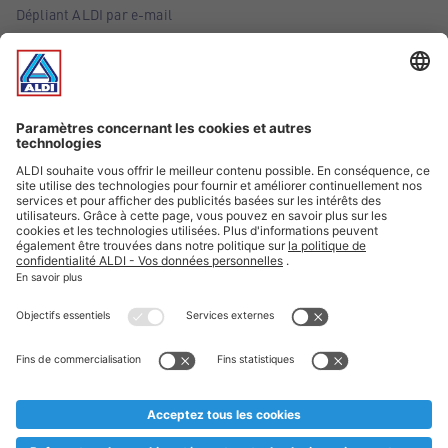
Dépliant ALDI par e-mail
Offres
Infos essentielles
Suivez ALDI Belgique
Textes marqués d'un astérisque et mentions légales
* Nous vendons ces articles temporairement et jusqu'à
épuisement des stocks. Nous comptons sur votre compréhension
au cas où, malgré le planning bien étudié, nous serions
prématurément en rupture de stock. Prix Recupel et TVA incl.
** Sur ce site, l’utilisation de la forme masculine a été adoptée