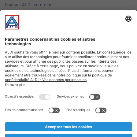
Dépliant ALDI par e-mail
Offres
Infos essentielles
Suivez ALDI Belgique
Textes marqués d'un astérisque et mentions légales
* Nous vendons ces articles temporairement et jusqu'à
épuisement des stocks. Nous comptons sur votre compréhension
au cas où, malgré le planning bien étudié, nous serions
prématurément en rupture de stock. Prix Recupel et TVA incl.
** Sur ce site, l’utilisation de la forme masculine a été adoptée