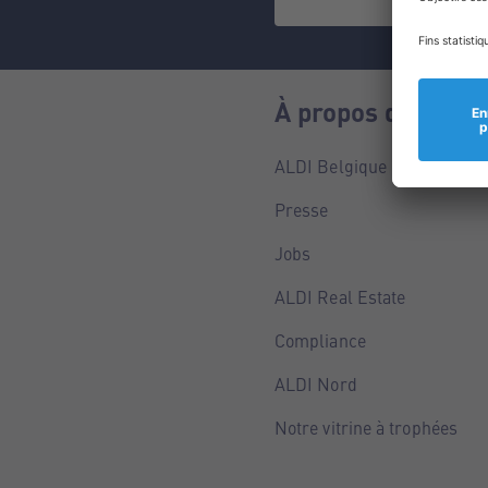
À propos de nous
ALDI Belgique
Presse
Jobs
ALDI Real Estate
Compliance
ALDI Nord
Notre vitrine à trophées