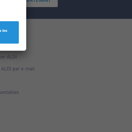
ce
ALDI
ter ALDI
 ALDI par e-mail
sentielles