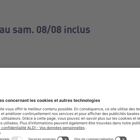
 au sam. 08/08 inclus
e manquez aucune de nos offres.
S