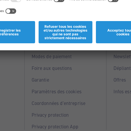
Informations
Servi
Magasins
Points 
Modes de paiement
Newslet
Foire aux questions
Dépliant
Garantie
Offres
Paramètres des cookies
Infos es
Coordonnées d'entreprise
Privacy protection
Privacy protection App