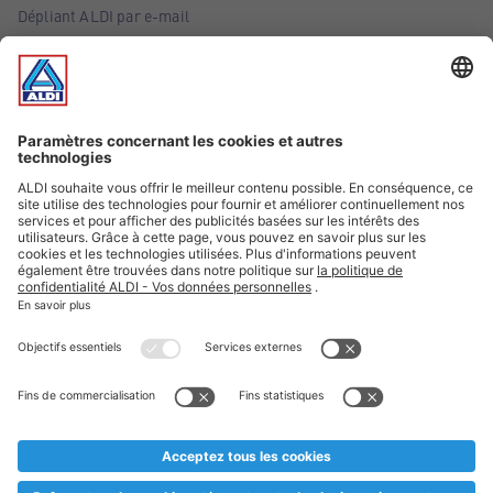
Dépliant ALDI par e-mail
Offres
Infos essentielles
Suivez ALDI Belgique
Textes marqués d'un astérisque et mentions légales
* Nous vendons ces articles temporairement et jusqu'à
épuisement des stocks. Nous comptons sur votre compréhension
au cas où, malgré le planning bien étudié, nous serions
prématurément en rupture de stock. Prix Recupel et TVA incl.
** Sur ce site, l’utilisation de la forme masculine a été adoptée