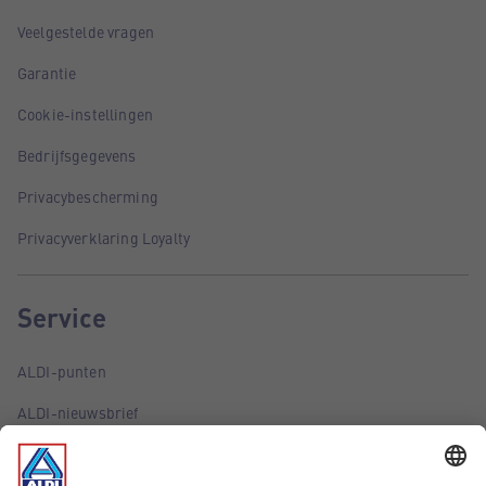
Veelgestelde vragen
Garantie
Cookie-instellingen
Bedrijfsgegevens
Privacybescherming
Privacyverklaring Loyalty
Service
ALDI-punten
ALDI-nieuwsbrief
ALDI-folder via e-mail