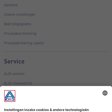
Garantie
Cookie-instellingen
Bedrijfsgegevens
Privacybescherming
Privacyverklaring Loyalty
Service
ALDI-punten
ALDI-nieuwsbrief
ALDI-folder via e-mail
Aanbiedingen
Belangrijke informatie