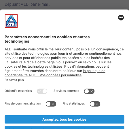
Dépliant ALDI par e-mail
Offres
Infos essentielles
Suivez ALDI Belgique
Textes marqués d'un astérisque et mentions légales
* Nous vendons ces articles temporairement et jusqu'à
épuisement des stocks. Nous comptons sur votre compréhension
au cas où, malgré le planning bien étudié, nous serions
prématurément en rupture de stock. Prix Recupel et TVA incl.
** Sur ce site, l’utilisation de la forme masculine a été adoptée