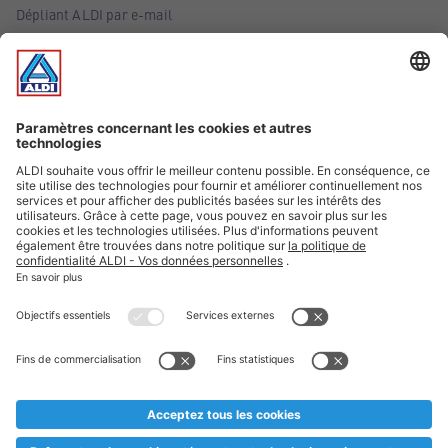
Dépliant ALDI par e-mail
Offres
Infos essentielles
Suivez ALDI Belgique
Textes marqués d'un astérisque et mentions légales
* Nous vendons ces articles temporairement et jusqu'à
épuisement des stocks. Nous comptons sur votre compréhension
au cas où, malgré le planning bien étudié, nous serions
prématurément en rupture de stock. Prix Recupel et TVA incl.
** Sur ce site, l’utilisation de la forme masculine a été adoptée