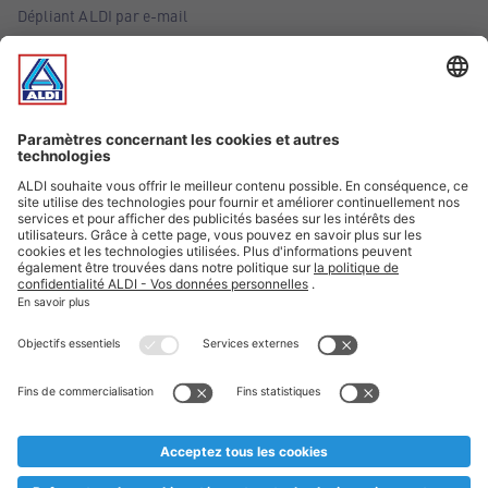
Dépliant ALDI par e-mail
Offres
Infos essentielles
Suivez ALDI Belgique
Textes marqués d'un astérisque et mentions légales
* Nous vendons ces articles temporairement et jusqu'à
épuisement des stocks. Nous comptons sur votre compréhension
au cas où, malgré le planning bien étudié, nous serions
prématurément en rupture de stock. Prix Recupel et TVA incl.
** Sur ce site, l’utilisation de la forme masculine a été adoptée