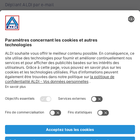
Dépliant ALDI par e-mail
Offres
Infos essentielles
Suivez ALDI Belgique
Textes marqués d'un astérisque et mentions légales
* Nous vendons ces articles temporairement et jusqu'à
épuisement des stocks. Nous comptons sur votre compréhension
au cas où, malgré le planning bien étudié, nous serions
prématurément en rupture de stock. Prix Recupel et TVA incl.
** Sur ce site, l’utilisation de la forme masculine a été adoptée