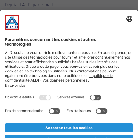
Dépliant ALDI par e-mail
Offres
Infos essentielles
Suivez ALDI Belgique
Textes marqués d'un astérisque et mentions légales
* Nous vendons ces articles temporairement et jusqu'à
épuisement des stocks. Nous comptons sur votre compréhension
au cas où, malgré le planning bien étudié, nous serions
prématurément en rupture de stock. Prix Recupel et TVA incl.
** Sur ce site, l’utilisation de la forme masculine a été adoptée