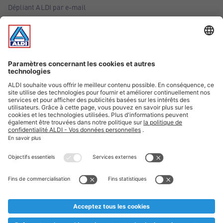
Dépliant ALDI par e-mail
Offres
Infos essentielles
Suivez ALDI Belgique
Textes marqués d'un astérisque et mentions légales
* Nous vendons ces articles temporairement et jusqu'à
épuisement des stocks. Nous comptons sur votre compréhension
au cas où, malgré le planning bien étudié, nous serions
prématurément en rupture de stock. Prix Recupel et TVA incl.
** Sur ce site, l’utilisation de la forme masculine a été adoptée