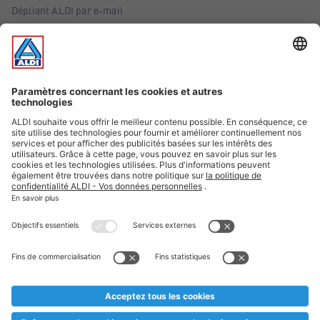
Dépliant ALDI par e-mail
Offres
Infos essentielles
Suivez ALDI Belgique
Textes marqués d'un astérisque et mentions légales
* Nous vendons ces articles temporairement et jusqu'à
épuisement des stocks. Nous comptons sur votre compréhension
au cas où, malgré le planning bien étudié, nous serions
prématurément en rupture de stock. Prix Recupel et TVA incl.
** Sur ce site, l’utilisation de la forme masculine a été adoptée