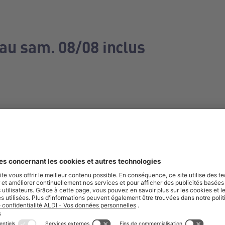
 au sam. 08/08 inclus
e manquez aucune de nos offres.
S