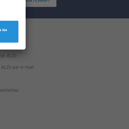
ce
ALDI
ter ALDI
 ALDI par e-mail
sentielles