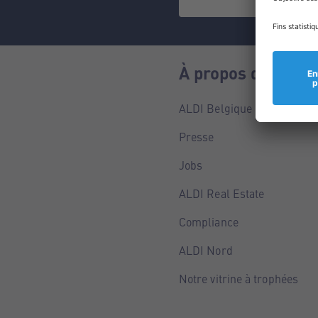
À propos de nous
ALDI Belgique
Presse
Jobs
ALDI Real Estate
Compliance
ALDI Nord
Notre vitrine à trophées