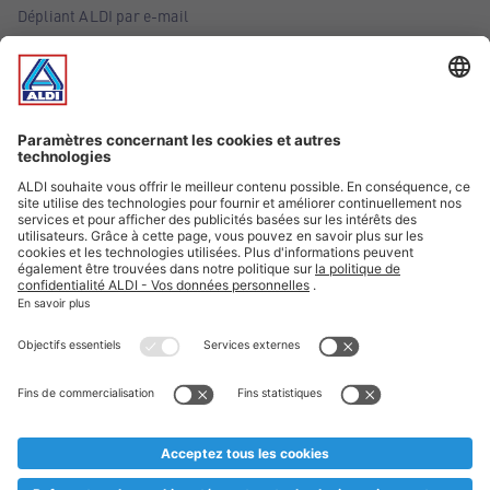
Dépliant ALDI par e-mail
Offres
Infos essentielles
Suivez ALDI Belgique
Textes marqués d'un astérisque et mentions légales
* Nous vendons ces articles temporairement et jusqu'à
épuisement des stocks. Nous comptons sur votre compréhension
au cas où, malgré le planning bien étudié, nous serions
prématurément en rupture de stock. Prix Recupel et TVA incl.
** Sur ce site, l’utilisation de la forme masculine a été adoptée