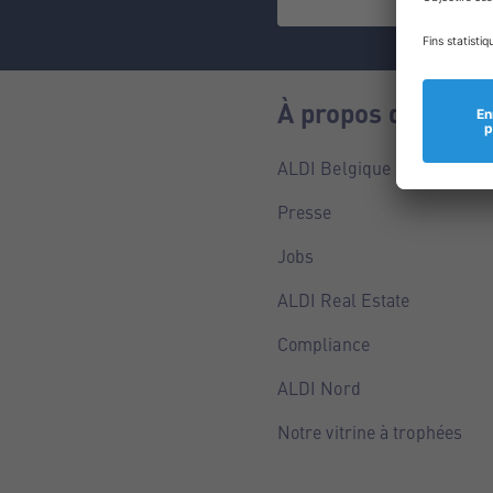
À propos de nous
ALDI Belgique
Presse
Jobs
ALDI Real Estate
Compliance
ALDI Nord
Notre vitrine à trophées