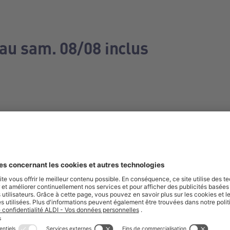
 au sam. 08/08 inclus
e manquez aucune de nos offres.
S