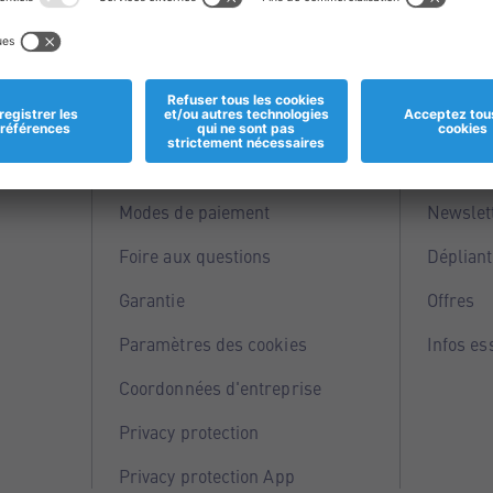
Informations
Servi
Magasins
Points 
Modes de paiement
Newslet
Foire aux questions
Dépliant
Garantie
Offres
Paramètres des cookies
Infos es
Coordonnées d'entreprise
Privacy protection
Privacy protection App