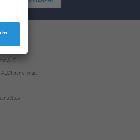
ce
ALDI
ter ALDI
 ALDI par e-mail
sentielles