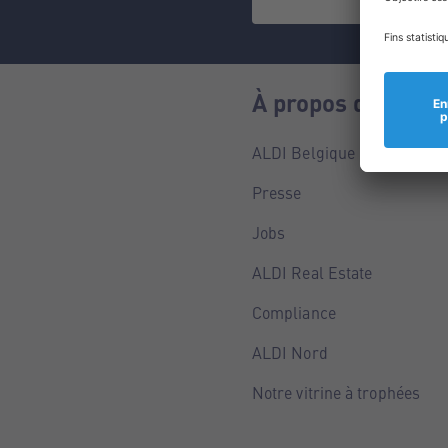
À propos de nous
ALDI Belgique
Presse
Jobs
ALDI Real Estate
Compliance
ALDI Nord
Notre vitrine à trophées