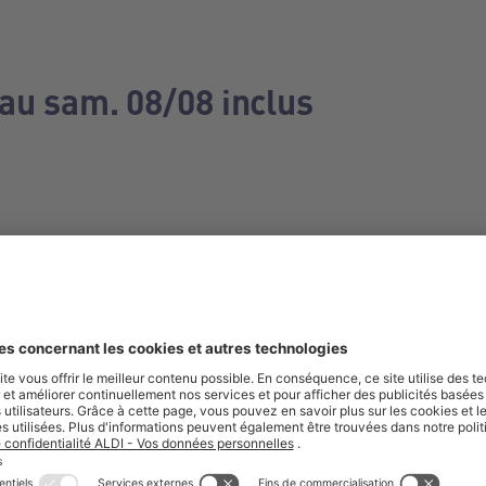
 au sam. 08/08 inclus
e manquez aucune de nos offres.
S