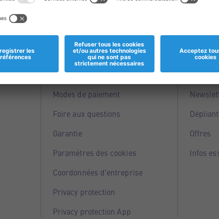
Informations
Servi
Magasins
Points 
Modes de paiement
Newslet
Foire aux questions
Dépliant
Garantie
Offres
Paramètres des cookies
Infos es
Coordonnées d'entreprise
Privacy protection
Privacy protection App