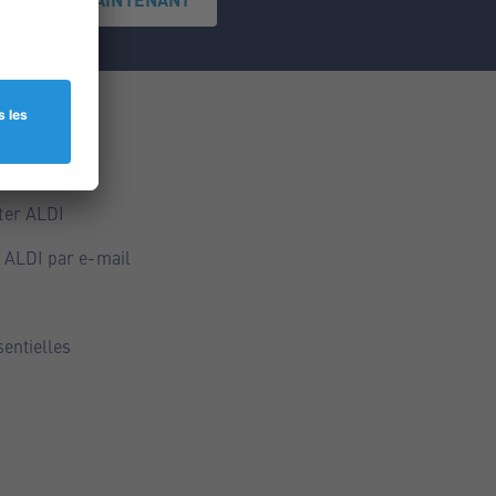
ce
ALDI
ter ALDI
 ALDI par e-mail
sentielles