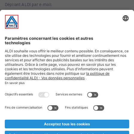
Dépliant ALDI par e-mail
Offres
Infos essentielles
Suivez ALDI Belgique
Textes marqués d'un astérisque et mentions légales
* Nous vendons ces articles temporairement et jusqu'à
épuisement des stocks. Nous comptons sur votre compréhension
au cas où, malgré le planning bien étudié, nous serions
prématurément en rupture de stock. Prix Recupel et TVA incl.
** Sur ce site, l’utilisation de la forme masculine a été adoptée