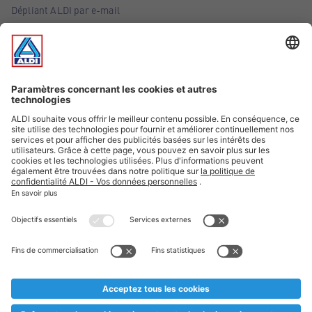
Dépliant ALDI par e-mail
Offres
Infos essentielles
Suivez ALDI Belgique
Textes marqués d'un astérisque et mentions légales
* Nous vendons ces articles temporairement et jusqu'à
épuisement des stocks. Nous comptons sur votre compréhension
au cas où, malgré le planning bien étudié, nous serions
prématurément en rupture de stock. Prix Recupel et TVA incl.
** Sur ce site, l’utilisation de la forme masculine a été adoptée