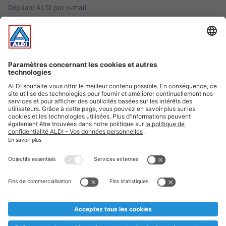
Dépliant ALDI par e-mail
Offres
Infos essentielles
Suivez ALDI Belgique
Textes marqués d'un astérisque et mentions légales
* Nous vendons ces articles temporairement et jusqu'à
épuisement des stocks. Nous comptons sur votre compréhension
au cas où, malgré le planning bien étudié, nous serions
prématurément en rupture de stock. Prix Recupel et TVA incl.
** Sur ce site, l’utilisation de la forme masculine a été adoptée