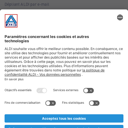
Dépliant ALDI par e-mail
Offres
Infos essentielles
Suivez ALDI Belgique
Textes marqués d'un astérisque et mentions légales
* Nous vendons ces articles temporairement et jusqu'à
épuisement des stocks. Nous comptons sur votre compréhension
au cas où, malgré le planning bien étudié, nous serions
prématurément en rupture de stock. Prix Recupel et TVA incl.
** Sur ce site, l’utilisation de la forme masculine a été adoptée