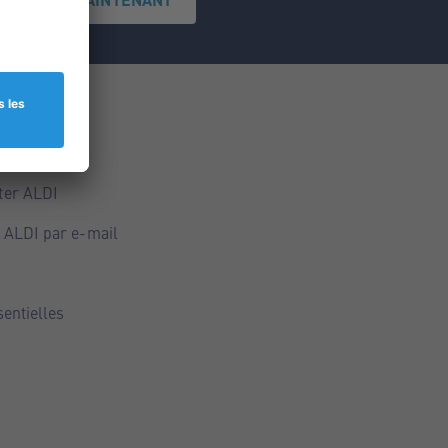
ce
ALDI
ter ALDI
 ALDI par e-mail
sentielles