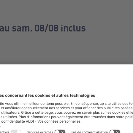
 au sam. 08/08 inclus
e manquez aucune de nos offres.
S