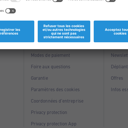
Informations
Servi
Magasins
Points 
Modes de paiement
Newslet
Foire aux questions
Dépliant
Garantie
Offres
Paramètres des cookies
Infos es
Coordonnées d'entreprise
Privacy protection
Privacy protection App