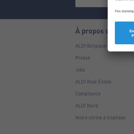
À propos de nous
ALDI Belgique
Presse
Jobs
ALDI Real Estate
Compliance
ALDI Nord
Notre vitrine à trophées