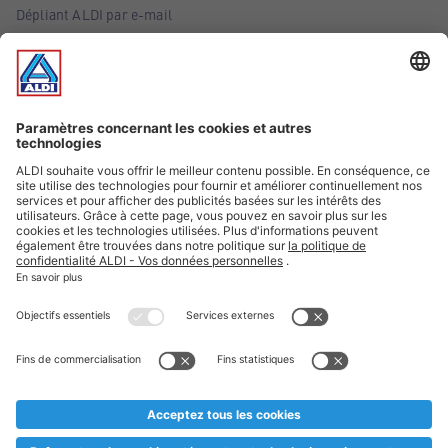
Dépliant ALDI par e-mail
Offres
Infos essentielles
Suivez ALDI Belgique
Textes marqués d'un astérisque et mentions légales
* Nous vendons ces articles temporairement et jusqu'à
épuisement des stocks. Nous comptons sur votre compréhension
au cas où, malgré le planning bien étudié, nous serions
prématurément en rupture de stock. Prix Recupel et TVA incl.
** Sur ce site, l’utilisation de la forme masculine a été adoptée