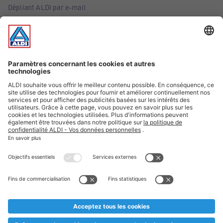
Dépliant ALDI par e-mail
Offres
Infos essentielles
Suivez ALDI Belgique
Textes marqués d'un astérisque et mentions légales
* Nous vendons ces articles temporairement et jusqu'à
épuisement des stocks. Nous comptons sur votre compréhension
au cas où, malgré le planning bien étudié, nous serions
prématurément en rupture de stock. Prix Recupel et TVA incl.
** Sur ce site, l’utilisation de la forme masculine a été adoptée