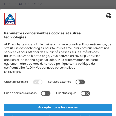
Dépliant ALDI par e-mail
Offres
Infos essentielles
Suivez ALDI Belgique
Textes marqués d'un astérisque et mentions légales
* Nous vendons ces articles temporairement et jusqu'à
épuisement des stocks. Nous comptons sur votre compréhension
au cas où, malgré le planning bien étudié, nous serions
prématurément en rupture de stock. Prix Recupel et TVA incl.
** Sur ce site, l’utilisation de la forme masculine a été adoptée