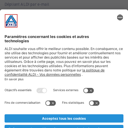
Dépliant ALDI par e-mail
Offres
Infos essentielles
Suivez ALDI Belgique
Textes marqués d'un astérisque et mentions légales
* Nous vendons ces articles temporairement et jusqu'à
épuisement des stocks. Nous comptons sur votre compréhension
au cas où, malgré le planning bien étudié, nous serions
prématurément en rupture de stock. Prix Recupel et TVA incl.
** Sur ce site, l’utilisation de la forme masculine a été adoptée