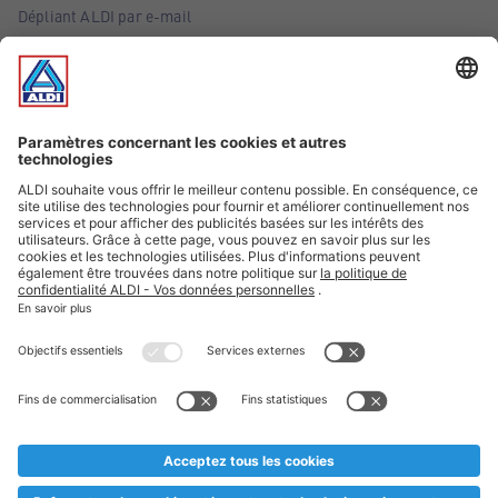
Dépliant ALDI par e-mail
Offres
Infos essentielles
Suivez ALDI Belgique
Textes marqués d'un astérisque et mentions légales
* Nous vendons ces articles temporairement et jusqu'à
épuisement des stocks. Nous comptons sur votre compréhension
au cas où, malgré le planning bien étudié, nous serions
prématurément en rupture de stock. Prix Recupel et TVA incl.
** Sur ce site, l’utilisation de la forme masculine a été adoptée