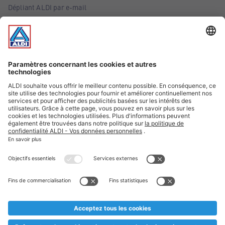
Dépliant ALDI par e-mail
Offres
Infos essentielles
Suivez ALDI Belgique
Textes marqués d'un astérisque et mentions légales
* Nous vendons ces articles temporairement et jusqu'à
épuisement des stocks. Nous comptons sur votre compréhension
au cas où, malgré le planning bien étudié, nous serions
prématurément en rupture de stock. Prix Recupel et TVA incl.
** Sur ce site, l’utilisation de la forme masculine a été adoptée