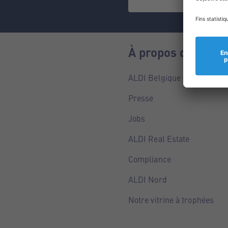
À propos de nous
ALDI Belgique
Presse
Jobs
ALDI Real Estate
Compliance
ALDI Nord
Notre vitrine à trophées