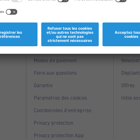
Informations
Servi
Magasins
Points 
Modes de paiement
Newslet
Foire aux questions
Dépliant
Garantie
Offres
Paramètres des cookies
Infos es
Coordonnées d'entreprise
Privacy protection
Privacy protection App