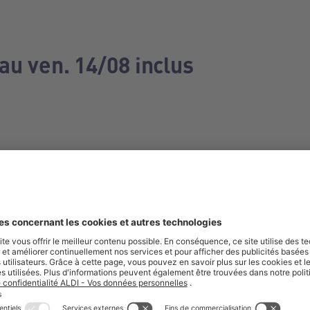
au ven. 14/08 inclus
e manquez aucune de nos offres.
S