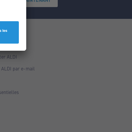
ce
ALDI
ter ALDI
 ALDI par e-mail
sentielles