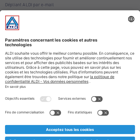
Dépliant ALDI par e-mail
Offres
Infos essentielles
Suivez ALDI Belgique
Textes marqués d'un astérisque et mentions légales
* Nous vendons ces articles temporairement et jusqu'à
épuisement des stocks. Nous comptons sur votre compréhension
au cas où, malgré le planning bien étudié, nous serions
prématurément en rupture de stock. Prix Recupel et TVA incl.
** Sur ce site, l’utilisation de la forme masculine a été adoptée