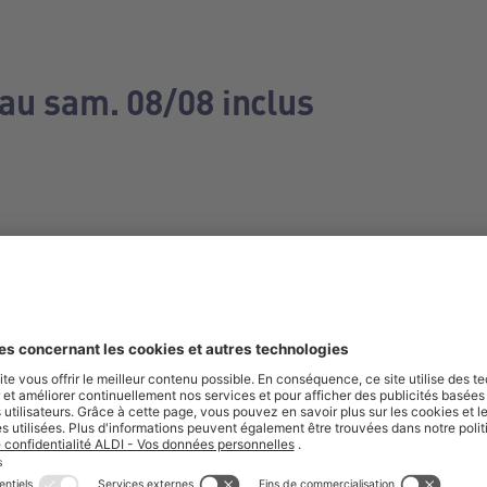
 au sam. 08/08 inclus
e manquez aucune de nos offres.
S