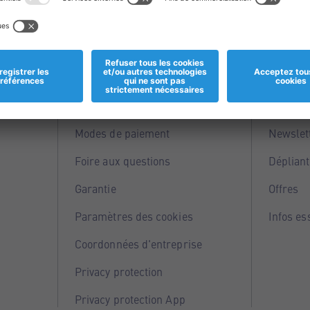
Informations
Servi
Magasins
Points 
Modes de paiement
Newslet
Foire aux questions
Dépliant
Garantie
Offres
Paramètres des cookies
Infos es
Coordonnées d'entreprise
Privacy protection
Privacy protection App