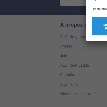
À propos de nous
ALDI Belgique
Presse
Jobs
ALDI Real Estate
Compliance
ALDI Nord
Notre vitrine à trophées