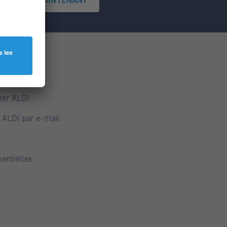
ce
ALDI
ter ALDI
 ALDI par e-mail
sentielles