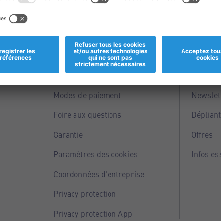
Informations
Servi
Magasins
Points 
Modes de paiement
Newslet
Foire aux questions
Dépliant
Garantie
Offres
Paramètres des cookies
Infos es
Coordonnées d'entreprise
Privacy protection
Privacy protection App