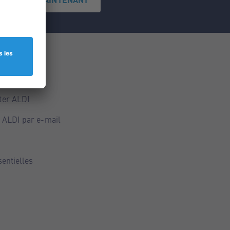
ce
ALDI
ter ALDI
 ALDI par e-mail
sentielles