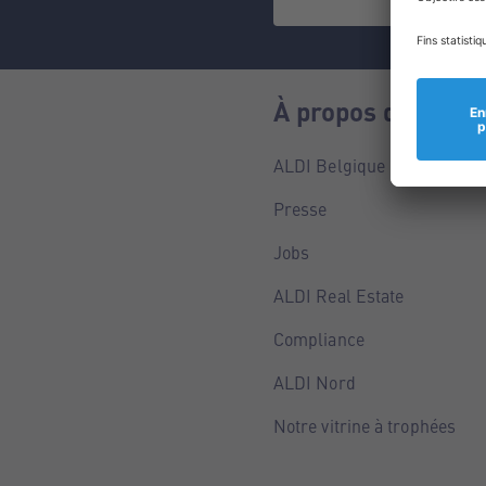
À propos de nous
ALDI Belgique
Presse
Jobs
ALDI Real Estate
Compliance
ALDI Nord
Notre vitrine à trophées