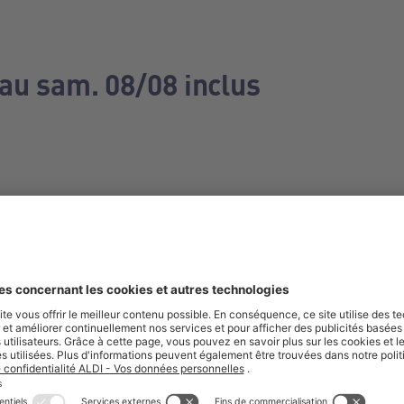
 au sam. 08/08 inclus
e manquez aucune de nos offres.
S