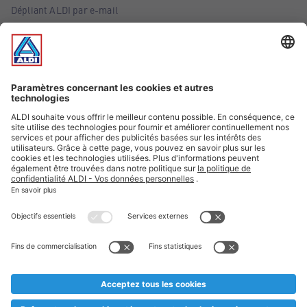
Dépliant ALDI par e-mail
Offres
Infos essentielles
Suivez ALDI Belgique
Textes marqués d'un astérisque et mentions légales
* Nous vendons ces articles temporairement et jusqu'à
épuisement des stocks. Nous comptons sur votre compréhension
au cas où, malgré le planning bien étudié, nous serions
prématurément en rupture de stock. Prix Recupel et TVA incl.
** Sur ce site, l’utilisation de la forme masculine a été adoptée