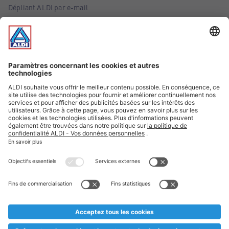
Dépliant ALDI par e-mail
Offres
Infos essentielles
Suivez ALDI Belgique
Textes marqués d'un astérisque et mentions légales
* Nous vendons ces articles temporairement et jusqu'à
épuisement des stocks. Nous comptons sur votre compréhension
au cas où, malgré le planning bien étudié, nous serions
prématurément en rupture de stock. Prix Recupel et TVA incl.
** Sur ce site, l’utilisation de la forme masculine a été adoptée