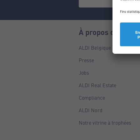
À propos de nous
ALDI Belgique
Presse
Jobs
ALDI Real Estate
Compliance
ALDI Nord
Notre vitrine à trophées