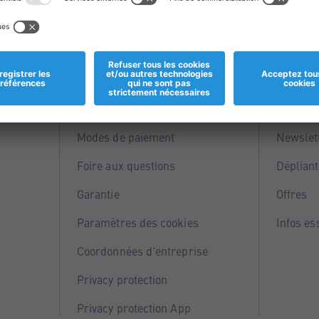
Informations
Servi
Magasins
Points 
Modes de paiement
Newslet
Foire aux questions
Dépliant
Garantie
Offres
Paramètres des cookies
Infos es
Coordonnées d'entreprise
Privacy protection
Privacy protection App