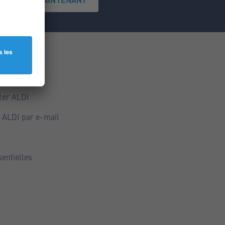
ce
ALDI
ter ALDI
 ALDI par e-mail
sentielles