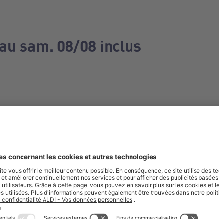
 au sam. 08/08 inclus
e manquez aucune de nos offres.
S