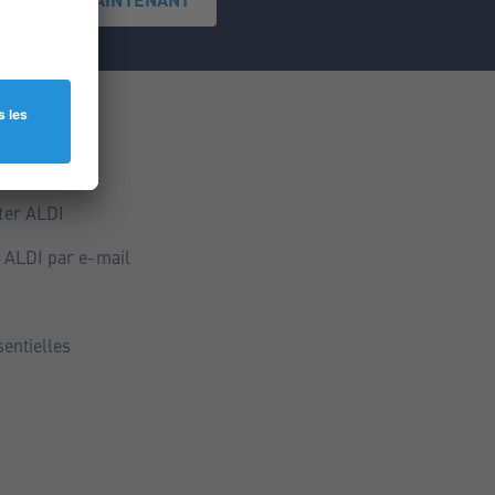
ce
ALDI
ter ALDI
 ALDI par e-mail
sentielles