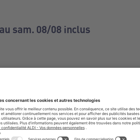
 au sam. 08/08 inclus
e manquez aucune de nos offres.
S