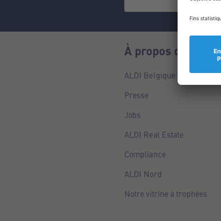
À propos de nous
ALDI Belgique
Presse
Jobs
ALDI Real Estate
Compliance
ALDI Nord
Notre vitrine à trophées