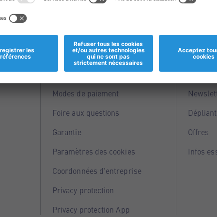
Informations
Servi
Magasins
Points 
Modes de paiement
Newslet
Foire aux questions
Dépliant
Garantie
Offres
Paramètres des cookies
Infos es
Coordonnées d'entreprise
Privacy protection
Privacy protection App