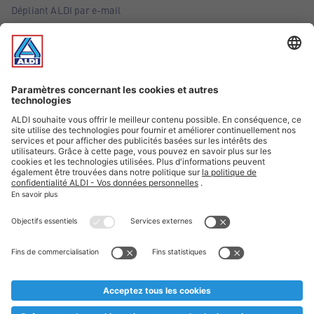
Dépliant ALDI par e-mail
Offres
Infos essentielles
Suivez ALDI Belgique
Textes marqués d'un astérisque et mentions légales
* Nous vendons ces articles temporairement et jusqu'à
épuisement des stocks. Nous comptons sur votre compréhension
au cas où, malgré le planning bien étudié, nous serions
prématurément en rupture de stock. Prix Recupel et TVA incl.
** Sur ce site, l’utilisation de la forme masculine a été adoptée