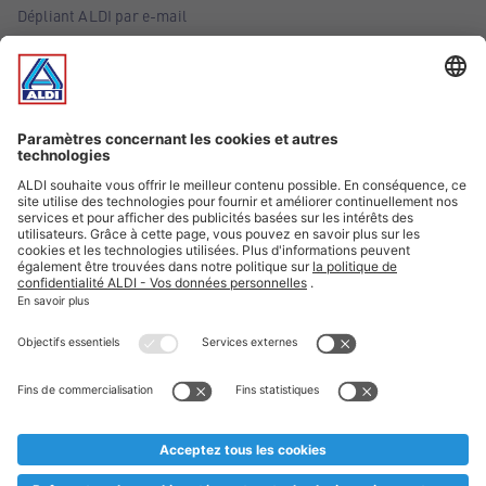
Dépliant ALDI par e-mail
Offres
Infos essentielles
Suivez ALDI Belgique
Textes marqués d'un astérisque et mentions légales
* Nous vendons ces articles temporairement et jusqu'à
épuisement des stocks. Nous comptons sur votre compréhension
au cas où, malgré le planning bien étudié, nous serions
prématurément en rupture de stock. Prix Recupel et TVA incl.
** Sur ce site, l’utilisation de la forme masculine a été adoptée